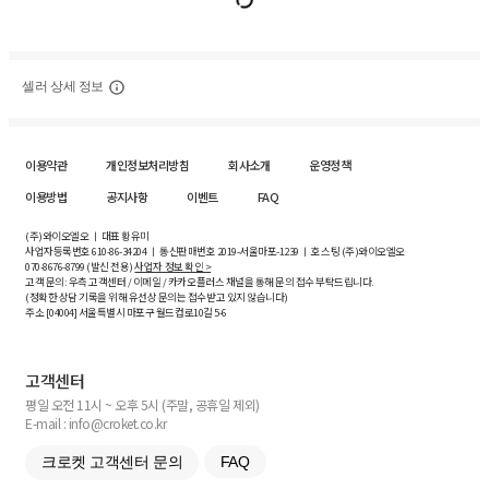
셀러 상세 정보
이용약관
개인정보처리방침
회사소개
운영정책
이용방법
공지사항
이벤트
FAQ
(주)와이오엘오 ㅣ 대표 황유미
사업자등록번호
610-86-34204
ㅣ 통신판매번호 2019-서울마포-1239 ㅣ 호스팅 (주)와이오엘오
070-8676-8799 (발신 전용)
사업자 정보 확인 >
고객 문의: 우측 고객센터 / 이메일 / 카카오플러스 채널을 통해 문의 접수 부탁드립니다.
(정확한 상담 기록을 위해 유선상 문의는 접수받고 있지 않습니다)
주소 [
04004
] 서울특별시 마포구 월드컵로10길
5-6
고객센터
평일 오전 11시 ~ 오후 5시 (주말, 공휴일 제외)
E-mail : info@croket.co.kr
크로켓 고객센터 문의
FAQ