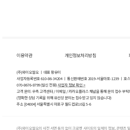
이용약관
개인정보처리방침
(주)와이오엘오 ㅣ 대표 황유미
사업자등록번호
610-86-34204
ㅣ 통신판매번호 2019-서울마포-1239 ㅣ 호
070-8676-8799 (발신 전용)
사업자 정보 확인 >
고객 문의: 우측 고객센터 / 이메일 / 카카오플러스 채널을 통해 문의 접수 부
(정확한 상담 기록을 위해 유선상 문의는 접수받고 있지 않습니다)
주소 [
04004
] 서울특별시 마포구 월드컵로10길
5-6
(주)와이오엘오의 사전 서면 동의 없이 크로켓 사이트의 일체의 정보, 콘텐츠 및 