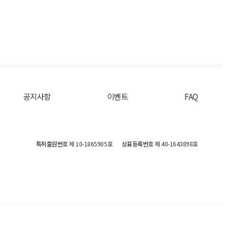
공지사항
이벤트
FAQ
특허출원번호
제 10-1865905호
상표등록번호
제 40-1643898호