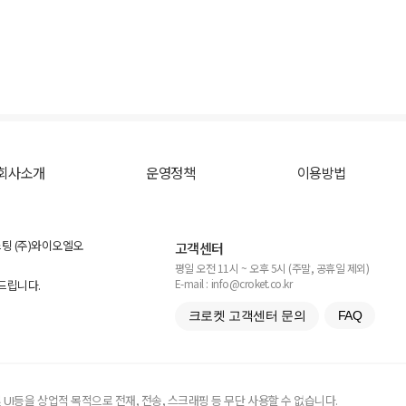
회사소개
운영정책
이용방법
스팅 (주)와이오엘오
고객센터
평일 오전 11시 ~ 오후 5시 (주말, 공휴일 제외)
E-mail : info@croket.co.kr
탁드립니다.
크로켓 고객센터 문의
FAQ
UI등을 상업적 목적으로 전재, 전송, 스크래핑 등 무단 사용할 수 없습니다.