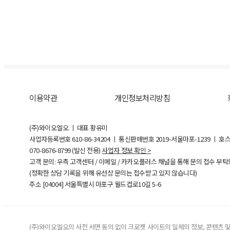
이용약관
개인정보처리방침
(주)와이오엘오 ㅣ 대표 황유미
사업자등록번호
610-86-34204
ㅣ 통신판매번호 2019-서울마포-1239 ㅣ 호
070-8676-8799 (발신 전용)
사업자 정보 확인 >
고객 문의: 우측 고객센터 / 이메일 / 카카오플러스 채널을 통해 문의 접수 부
(정확한 상담 기록을 위해 유선상 문의는 접수받고 있지 않습니다)
주소 [
04004
] 서울특별시 마포구 월드컵로10길
5-6
(주)와이오엘오의 사전 서면 동의 없이 크로켓 사이트의 일체의 정보, 콘텐츠 및 