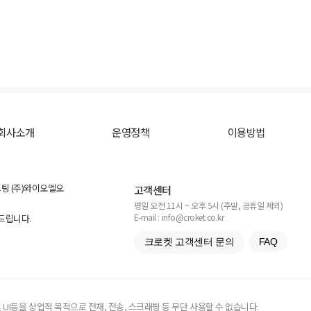
회사소개
운영정책
이용방법
스팅 (주)와이오엘오
고객센터
평일 오전 11시 ~ 오후 5시 (주말, 공휴일 제외)
E-mail : info@croket.co.kr
탁드립니다.
크로켓 고객센터 문의
FAQ
UI등을 상업적 목적으로 전재, 전송, 스크래핑 등 무단 사용할 수 없습니다.