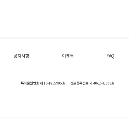
공지사항
이벤트
FAQ
특허출원번호
제 10-1865905호
상표등록번호
제 40-1643898호