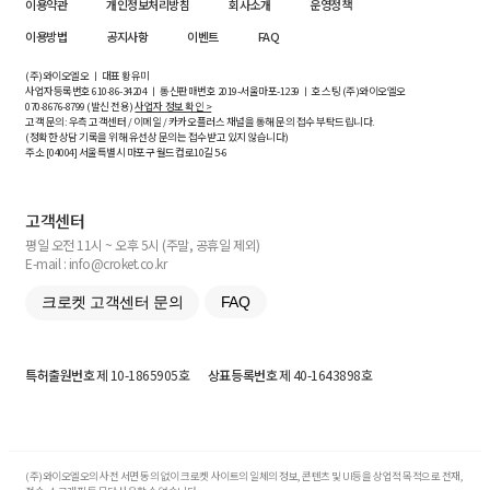
이용약관
개인정보처리방침
회사소개
운영정책
이용방법
공지사항
이벤트
FAQ
(주)와이오엘오 ㅣ 대표 황유미
사업자등록번호
610-86-34204
ㅣ 통신판매번호 2019-서울마포-1239 ㅣ 호스팅 (주)와이오엘오
070-8676-8799 (발신 전용)
사업자 정보 확인 >
고객 문의: 우측 고객센터 / 이메일 / 카카오플러스 채널을 통해 문의 접수 부탁드립니다.
(정확한 상담 기록을 위해 유선상 문의는 접수받고 있지 않습니다)
주소 [
04004
] 서울특별시 마포구 월드컵로10길
5-6
고객센터
평일 오전 11시 ~ 오후 5시 (주말, 공휴일 제외)
E-mail : info@croket.co.kr
크로켓 고객센터 문의
FAQ
특허출원번호
제 10-1865905호
상표등록번호
제 40-1643898호
(주)와이오엘오의 사전 서면 동의 없이 크로켓 사이트의 일체의 정보, 콘텐츠 및 UI등을 상업적 목적으로 전재,