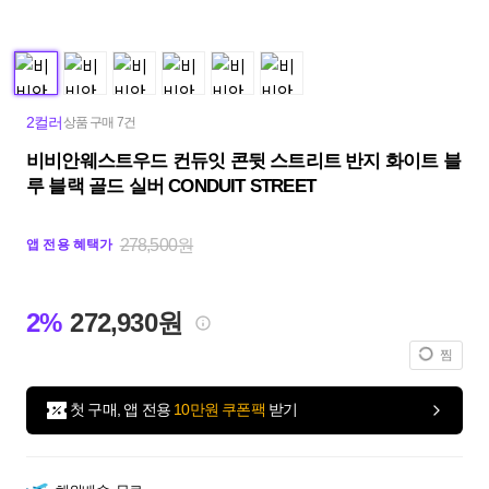
2컬러
상품 구매 7건
비비안웨스트우드 컨듀잇 콘뒷 스트리트 반지 화이트 블
루 블랙 골드 실버 CONDUIT STREET
278,500원
앱 전용 혜택가
2%
272,930원
찜
첫 구매, 앱 전용
10만원 쿠폰팩
받기