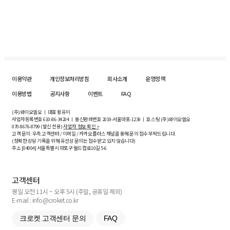
이용약관
개인정보처리방침
회사소개
운영정책
이용방법
공지사항
이벤트
FAQ
(주)와이오엘오 ㅣ 대표 황유미
사업자등록번호
610-86-34204
ㅣ 통신판매번호 2019-서울마포-1239 ㅣ 호스팅 (주)와이오엘오
070-8676-8799 (발신 전용)
사업자 정보 확인 >
고객 문의: 우측 고객센터 / 이메일 / 카카오플러스 채널을 통해 문의 접수 부탁드립니다.
(정확한 상담 기록을 위해 유선상 문의는 접수받고 있지 않습니다)
주소 [
04004
] 서울특별시 마포구 월드컵로10길
5-6
고객센터
평일 오전 11시 ~ 오후 5시 (주말, 공휴일 제외)
E-mail : info@croket.co.kr
크로켓 고객센터 문의
FAQ