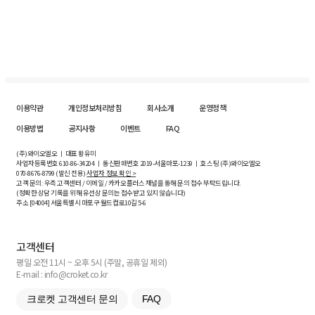
이용약관
개인정보처리방침
회사소개
운영정책
이용방법
공지사항
이벤트
FAQ
(주)와이오엘오 ㅣ 대표 황유미
사업자등록번호
610-86-34204
ㅣ 통신판매번호 2019-서울마포-1239 ㅣ 호스팅 (주)와이오엘오
070-8676-8799 (발신 전용)
사업자 정보 확인 >
고객 문의: 우측 고객센터 / 이메일 / 카카오플러스 채널을 통해 문의 접수 부탁드립니다.
(정확한 상담 기록을 위해 유선상 문의는 접수받고 있지 않습니다)
주소 [
04004
] 서울특별시 마포구 월드컵로10길
5-6
고객센터
평일 오전 11시 ~ 오후 5시 (주말, 공휴일 제외)
E-mail : info@croket.co.kr
크로켓 고객센터 문의
FAQ