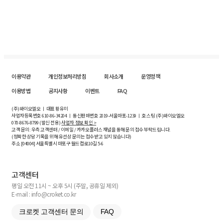
이용약관
개인정보처리방침
회사소개
운영정책
이용방법
공지사항
이벤트
FAQ
(주)와이오엘오 ㅣ 대표 황유미
사업자등록번호
610-86-34204
ㅣ 통신판매번호 2019-서울마포-1239 ㅣ 호스팅 (주)와이오엘오
070-8676-8799 (발신 전용)
사업자 정보 확인 >
고객 문의: 우측 고객센터 / 이메일 / 카카오플러스 채널을 통해 문의 접수 부탁드립니다.
(정확한 상담 기록을 위해 유선상 문의는 접수받고 있지 않습니다)
주소 [
04004
] 서울특별시 마포구 월드컵로10길
5-6
고객센터
평일 오전 11시 ~ 오후 5시 (주말, 공휴일 제외)
E-mail : info@croket.co.kr
크로켓 고객센터 문의
FAQ