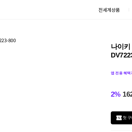
전세계상품
나이키 
DV722
앱 전용 혜택
2%
16
첫 구