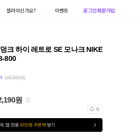
셀러이신가요?
이벤트
로그인
회원가입
덩크 하이 레트로 SE 모나크 NIKE
3-800
165,500원
가
2,190원
찜
매, 앱 전용
10만원 쿠폰팩
받기