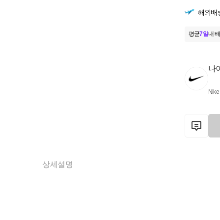
해외배
평균
7일
내 배
나
Nike
상세설명