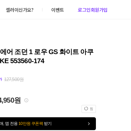
셀러이신가요?
이벤트
로그인
회원가입
에어 조던 1 로우 GS 화이트 아쿠
KE 553560-174
127,500원
가
4,950원
찜
매, 앱 전용
10만원 쿠폰팩
받기