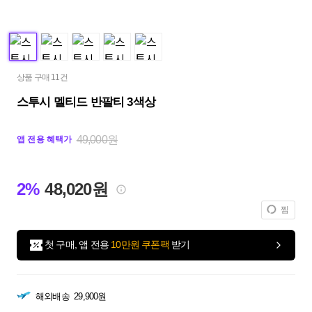
상품 구매 11건
스투시 멜티드 반팔티 3색상
49,000원
앱 전용 혜택가
2%
48,020원
찜
첫 구매, 앱 전용
10만원 쿠폰팩
받기
해외배송
29,900원