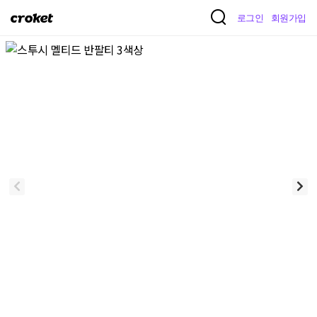
크
로그인
회원가입
로
켓