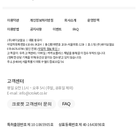
이용약관
개인정보처리방침
회사소개
운영정책
이용방법
공지사항
이벤트
FAQ
(주)와이오엘오 ㅣ 대표 황유미
사업자등록번호
610-86-34204
ㅣ 통신판매번호 2019-서울마포-1239 ㅣ 호스팅 (주)와이오엘오
070-8676-8799 (발신 전용)
사업자 정보 확인 >
고객 문의: 우측 고객센터 / 이메일 / 카카오플러스 채널을 통해 문의 접수 부탁드립니다.
(정확한 상담 기록을 위해 유선상 문의는 접수받고 있지 않습니다)
주소 [
04004
] 서울특별시 마포구 월드컵로10길
5-6
고객센터
평일 오전 11시 ~ 오후 5시 (주말, 공휴일 제외)
E-mail : info@croket.co.kr
크로켓 고객센터 문의
FAQ
특허출원번호
제 10-1865905호
상표등록번호
제 40-1643898호