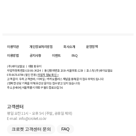
이용약관
개인정보처리방침
회사소개
운영정책
이용방법
공지사항
이벤트
FAQ
(주)와이오엘오 ㅣ 대표 황유미
사업자등록번호
610-86-34204
ㅣ 통신판매번호 2019-서울마포-1239 ㅣ 호스팅 (주)와이오엘오
070-8676-8799 (발신 전용)
사업자 정보 확인 >
고객 문의: 우측 고객센터 / 이메일 / 카카오플러스 채널을 통해 문의 접수 부탁드립니다.
(정확한 상담 기록을 위해 유선상 문의는 접수받고 있지 않습니다)
주소 [
04004
] 서울특별시 마포구 월드컵로10길
5-6
고객센터
평일 오전 11시 ~ 오후 5시 (주말, 공휴일 제외)
E-mail : info@croket.co.kr
크로켓 고객센터 문의
FAQ