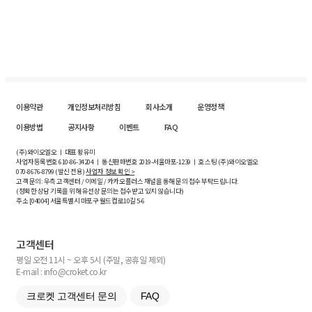
이용약관
개인정보처리방침
회사소개
운영정책
이용방법
공지사항
이벤트
FAQ
(주)와이오엘오 ㅣ 대표 황유미
사업자등록번호
610-86-34204
ㅣ 통신판매번호 2019-서울마포-1239 ㅣ 호스팅 (주)와이오엘오
070-8676-8799 (발신 전용)
사업자 정보 확인 >
고객 문의: 우측 고객센터 / 이메일 / 카카오플러스 채널을 통해 문의 접수 부탁드립니다.
(정확한 상담 기록을 위해 유선상 문의는 접수받고 있지 않습니다)
주소 [
04004
] 서울특별시 마포구 월드컵로10길
5-6
고객센터
평일 오전 11시 ~ 오후 5시 (주말, 공휴일 제외)
E-mail : info@croket.co.kr
크로켓 고객센터 문의
FAQ