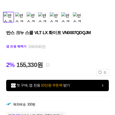
반스 크누 스쿨 VLT LX 화이트 VN0007QDQJM
158,500원
앱 전용 혜택가
2%
155,330원
찜
첫 구매, 앱 전용
10만원 쿠폰팩
받기
해외배송
100원