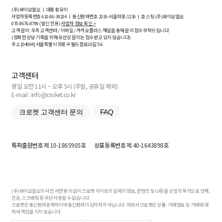
(주)와이오엘오 ㅣ 대표 황유미
사업자등록번호
610-86-34204
ㅣ 통신판매번호 2019-서울마포-1239 ㅣ 호스팅 (주)와이오엘오
070-8676-8799 (발신 전용)
사업자 정보 확인 >
고객 문의: 우측 고객센터 / 이메일 / 카카오플러스 채널을 통해 문의 접수 부탁드립니다.
(정확한 상담 기록을 위해 유선상 문의는 접수받고 있지 않습니다)
주소 [
04004
] 서울특별시 마포구 월드컵로10길
5-6
고객센터
평일 오전 11시 ~ 오후 5시 (주말, 공휴일 제외)
E-mail : info@croket.co.kr
크로켓 고객센터 문의
FAQ
특허출원번호
제 10-1865905호
상표등록번호
제 40-1643898호
(주)와이오엘오의 사전 서면 동의 없이 크로켓 사이트의 일체의 정보, 콘텐츠 및 UI등을 상업적 목적으로 전재,
전송, 스크래핑 등 무단 사용할 수 없습니다.
크로켓은 통신판매중개자이며 통신판매의 당사자가 아닙니다. 따라서 크로켓은 상품·거래정보 및 거래에 대
하여 책임을 지지 않습니다.