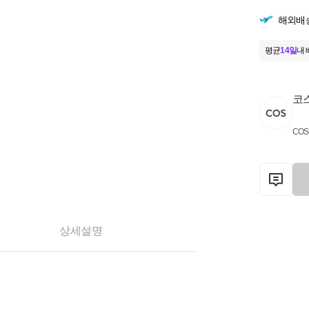
해외배
평균
14일
내 
코
COS
상세설명