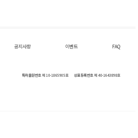
공지사항
이벤트
FAQ
특허출원번호
제 10-1865905호
상표등록번호
제 40-1643898호