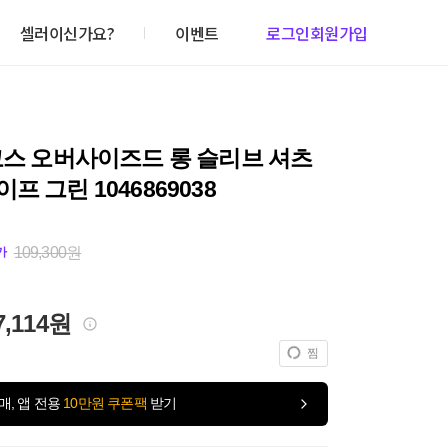
셀러이신가요?
이벤트
로그인
회원가입
코스 오버사이즈드 롱 슬리브 셔츠
프 그린 1046869038
109,300원
가
7,114원
찜
매, 앱 전용
10만원 쿠폰팩
받기