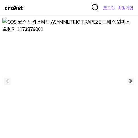
크
로그인
회원가입
로
켓