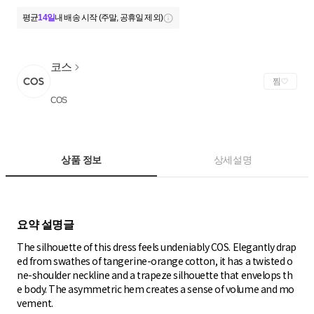
평균
14일
내 배송 시작 (주말, 공휴일 제외)
코스
찜
COS
상품 정보
상세설명
The silhouette of this dress feels undeniably COS. Elegantly drap
ed from swathes of tangerine-orange cotton, it has a twisted o
ne-shoulder neckline and a trapeze silhouette that envelops th
e body. The asymmetric hem creates a sense of volume and mo
vement.