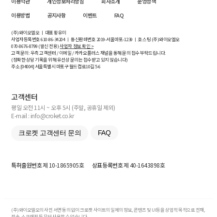
이용약관
개인정보처리방침
회사소개
운영정책
이용방법
공지사항
이벤트
FAQ
(주)와이오엘오 ㅣ 대표 황유미
사업자등록번호
610-86-34204
ㅣ 통신판매번호 2019-서울마포-1239 ㅣ 호스팅 (주)와이오엘오
070-8676-8799 (발신 전용)
사업자 정보 확인 >
고객 문의: 우측 고객센터 / 이메일 / 카카오플러스 채널을 통해 문의 접수 부탁드립니다.
(정확한 상담 기록을 위해 유선상 문의는 접수받고 있지 않습니다)
주소 [
04004
] 서울특별시 마포구 월드컵로10길
5-6
고객센터
평일 오전 11시 ~ 오후 5시 (주말, 공휴일 제외)
E-mail : info@croket.co.kr
크로켓 고객센터 문의
FAQ
특허출원번호
제 10-1865905호
상표등록번호
제 40-1643898호
(주)와이오엘오의 사전 서면 동의 없이 크로켓 사이트의 일체의 정보, 콘텐츠 및 UI등을 상업적 목적으로 전재,
전송, 스크래핑 등 무단 사용할 수 없습니다.