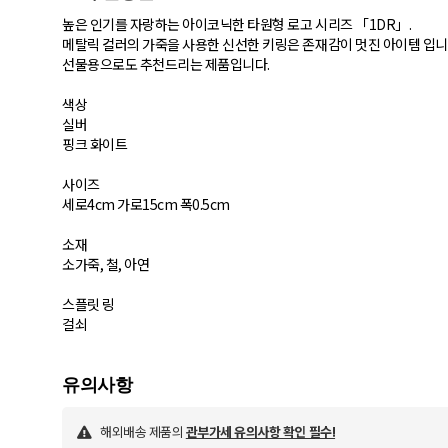
높은 인기를 자랑하는 아이코닉한 타원형 로고 시리즈 「1DR」.
메탈릭 컬러의 가죽을 사용한 신선한 키링은 존재감이 멋진 아이템 입니
선물용으로도 추천드리는 제품입니다.
색상
실버
핑크 화이트
사이즈
세로4cm 가로15cm 폭0.5cm
소재
소가죽, 철, 아연
스플릿 링
걸쇠
해외배송 제품의
관부가세 유의사항 확인 필수!