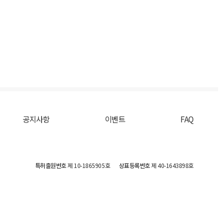
공지사항
이벤트
FAQ
특허출원번호
제 10-1865905호
상표등록번호
제 40-1643898호