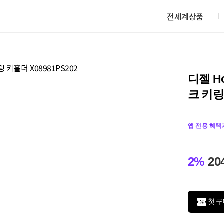
전세계상품
디젤 H
크 키링
앱 전용 혜택
2%
20
첫 구