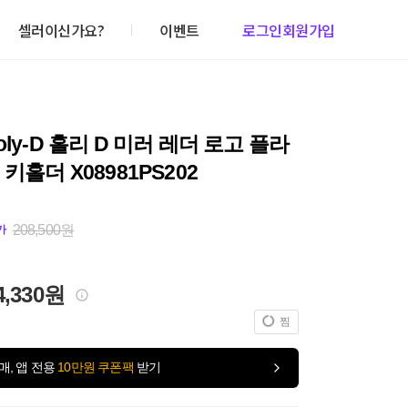
셀러이신가요?
이벤트
로그인
회원가입
oly-D 홀리 D 미러 레더 로고 플라
 키홀더 X08981PS202
208,500원
가
4,330원
찜
매, 앱 전용
10만원 쿠폰팩
받기