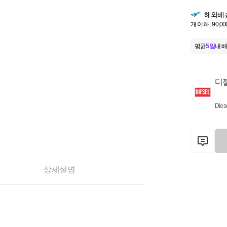
해외배
개 이하 : 90,00
평균
5일
내 배
디
Dies
상세설명