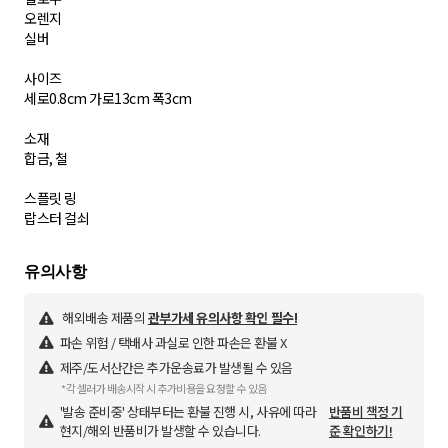
오렌지
실버
사이즈
세로0.8cm 가로13cm 폭3cm
소재
합금, 철
스플릿 링
랍스터 걸쇠
해외배송 제품의
관부가세 유의사항 확인 필수!
파손 위험 / 택배사 과실로 인한 파손은 환불 X
제주/도서산간은 추가운송료가 발생될 수 있음
*각 셀러가 배송시작 시 추가비용을 요청할 수 있음
'발송 준비중' 상태부터는 환불 진행 시, 사유에 따라
반품비 책정 기
현지/해외 반품비가 발생할 수 있습니다.
준 확인하기!