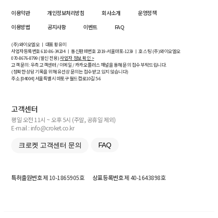
이용약관
개인정보처리방침
회사소개
운영정책
이용방법
공지사항
이벤트
FAQ
(주)와이오엘오 ㅣ 대표 황유미
사업자등록번호
610-86-34204
ㅣ 통신판매번호 2019-서울마포-1239 ㅣ 호스팅 (주)와이오엘오
070-8676-8799 (발신 전용)
사업자 정보 확인 >
고객 문의: 우측 고객센터 / 이메일 / 카카오플러스 채널을 통해 문의 접수 부탁드립니다.
(정확한 상담 기록을 위해 유선상 문의는 접수받고 있지 않습니다)
주소 [
04004
] 서울특별시 마포구 월드컵로10길
5-6
고객센터
평일 오전 11시 ~ 오후 5시 (주말, 공휴일 제외)
E-mail : info@croket.co.kr
크로켓 고객센터 문의
FAQ
특허출원번호
제 10-1865905호
상표등록번호
제 40-1643898호