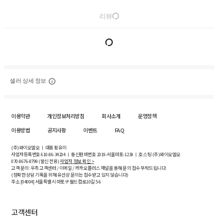
리뷰
셀러 상세 정보
이용약관
개인정보처리방침
회사소개
운영정책
이용방법
공지사항
이벤트
FAQ
(주)와이오엘오 ㅣ 대표 황유미
사업자등록번호
610-86-34204
ㅣ 통신판매번호 2019-서울마포-1239 ㅣ 호스팅 (주)와이오엘오
070-8676-8799 (발신 전용)
사업자 정보 확인 >
고객 문의: 우측 고객센터 / 이메일 / 카카오플러스 채널을 통해 문의 접수 부탁드립니다.
(정확한 상담 기록을 위해 유선상 문의는 접수받고 있지 않습니다)
주소 [
04004
] 서울특별시 마포구 월드컵로10길
5-6
고객센터