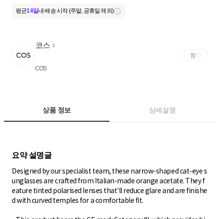
평균
14일
내 배송 시작 (주말, 공휴일 제외)
코스
찜
COS
상품 정보
상세설명
Designed by our specialist team, these narrow-shaped cat-eye s
unglasses are crafted from Italian-made orange acetate. They f
eature tinted polarised lenses that'll reduce glare and are finishe
d with curved temples for a comfortable fit.