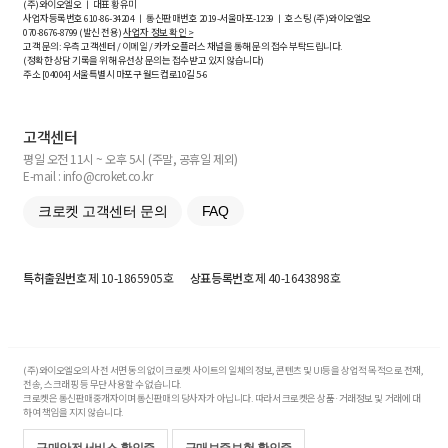
(주)와이오엘오 ㅣ 대표 황유미
사업자등록번호
610-86-34204
ㅣ 통신판매번호 2019-서울마포-1239 ㅣ 호스팅 (주)와이오엘오
070-8676-8799 (발신 전용)
사업자 정보 확인 >
고객 문의: 우측 고객센터 / 이메일 / 카카오플러스 채널을 통해 문의 접수 부탁드립니다.
(정확한 상담 기록을 위해 유선상 문의는 접수받고 있지 않습니다)
주소 [
04004
] 서울특별시 마포구 월드컵로10길
5-6
고객센터
평일 오전 11시 ~ 오후 5시 (주말, 공휴일 제외)
E-mail : info@croket.co.kr
크로켓 고객센터 문의
FAQ
특허출원번호
제 10-1865905호
상표등록번호
제 40-1643898호
(주)와이오엘오의 사전 서면 동의 없이 크로켓 사이트의 일체의 정보, 콘텐츠 및 UI등을 상업적 목적으로 전재,
전송, 스크래핑 등 무단 사용할 수 없습니다.
크로켓은 통신판매중개자이며 통신판매의 당사자가 아닙니다. 따라서 크로켓은 상품·거래정보 및 거래에 대
하여 책임을 지지 않습니다.