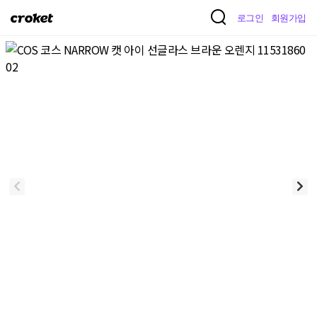
크
로그인
회원가입
로
켓