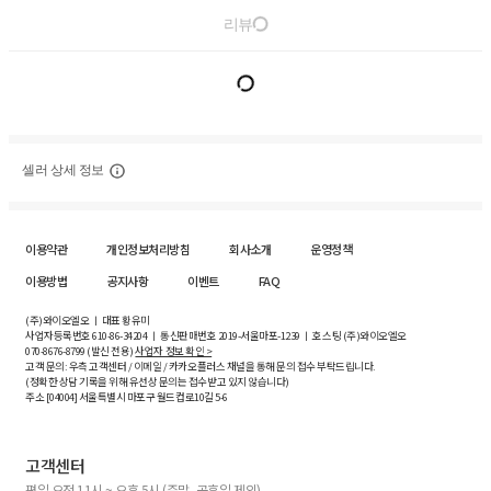
리뷰
셀러 상세 정보
이용약관
개인정보처리방침
회사소개
운영정책
이용방법
공지사항
이벤트
FAQ
(주)와이오엘오 ㅣ 대표 황유미
사업자등록번호
610-86-34204
ㅣ 통신판매번호 2019-서울마포-1239 ㅣ 호스팅 (주)와이오엘오
070-8676-8799 (발신 전용)
사업자 정보 확인 >
고객 문의: 우측 고객센터 / 이메일 / 카카오플러스 채널을 통해 문의 접수 부탁드립니다.
(정확한 상담 기록을 위해 유선상 문의는 접수받고 있지 않습니다)
주소 [
04004
] 서울특별시 마포구 월드컵로10길
5-6
고객센터
평일 오전 11시 ~ 오후 5시 (주말, 공휴일 제외)