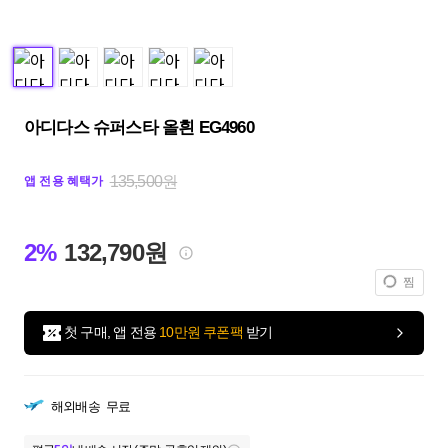
아디다스 슈퍼스타 올흰 EG4960
135,500원
앱 전용 혜택가
2%
132,790원
찜
첫 구매, 앱 전용
10만원 쿠폰팩
받기
해외배송
무료