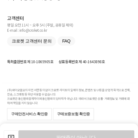
고객센터
평일 오전 11시 ~ 오후 5시 (주말, 공휴일 제외)
E-mail : info@croket.co.kr
크로켓 고객센터 문의
FAQ
특허출원번호
제 10-1865905호
상표등록번호
제 40-1643898호
(주)와이오엘오의 사전 서면 동의 없이 크로켓 사이트의 일체의 정보, 콘텐츠 및 UI등을 상업적 목적으로 전재,
전송, 스크래핑 등 무단 사용할 수 없습니다.
크로켓은 통신판매중개자이며 통신판매의 당사자가 아닙니다. 따라서 크로켓은 상품·거래정보 및 거래에 대
하여 책임을 지지 않습니다.
구매안전서비스 확인증
구매보증보험 확인증
Copyright© 2017-2026 YOLO Co, Ltd. All rights reserved.
판매중이 아닙니다.