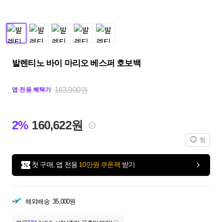
발렌티노 바이 마리오 베스퍼 호보백
163,900원
앱 전용 혜택가
2%
160,622원
찜
첫 구매, 앱 전용
10만원 쿠폰팩
받기
해외배송
35,000원