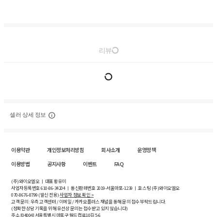
리뷰
셀러 상세 정보
이용약관
개인정보처리방침
회사소개
운영정책
이용방법
공지사항
이벤트
FAQ
(주)와이오엘오 ㅣ 대표 황유미
사업자등록번호
610-86-34204
ㅣ 통신판매번호 2019-서울마포-1239 ㅣ 호스팅 (주)와이오엘오
070-8676-8799 (발신 전용)
사업자 정보 확인 >
고객 문의: 우측 고객센터 / 이메일 / 카카오플러스 채널을 통해 문의 접수 부탁드립니다.
(정확한 상담 기록을 위해 유선상 문의는 접수받고 있지 않습니다)
주소 [
04004
] 서울특별시 마포구 월드컵로10길
5-6