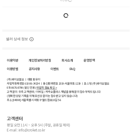
셀러 상세 정보
이용약관
개인정보처리방침
회사소개
운영정책
이용방법
공지사항
이벤트
FAQ
(주)와이오엘오 ㅣ 대표 황유미
사업자등록번호
610-86-34204
ㅣ 통신판매번호 2019-서울마포-1239 ㅣ 호스팅 (주)와이오엘오
070-8676-8799 (발신 전용)
사업자 정보 확인 >
고객 문의: 우측 고객센터 / 이메일 / 카카오플러스 채널을 통해 문의 접수 부탁드립니다.
(정확한 상담 기록을 위해 유선상 문의는 접수받고 있지 않습니다)
주소 [
04004
] 서울특별시 마포구 월드컵로10길
5-6
고객센터
평일 오전 11시 ~ 오후 5시 (주말, 공휴일 제외)
E-mail : info@croket.co.kr