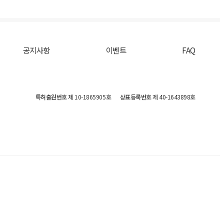
공지사항
이벤트
FAQ
특허출원번호
제 10-1865905호
상표등록번호
제 40-1643898호