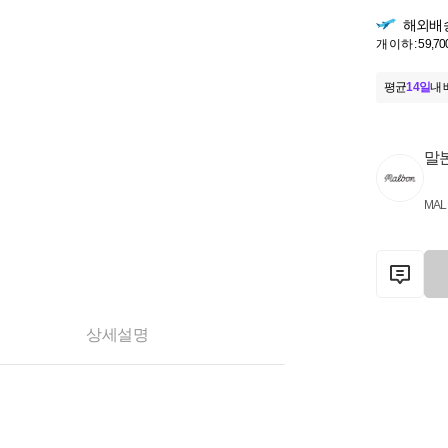
해외배
개 이하 : 59,70
평균
14일
내 
말
MAL
상세설명