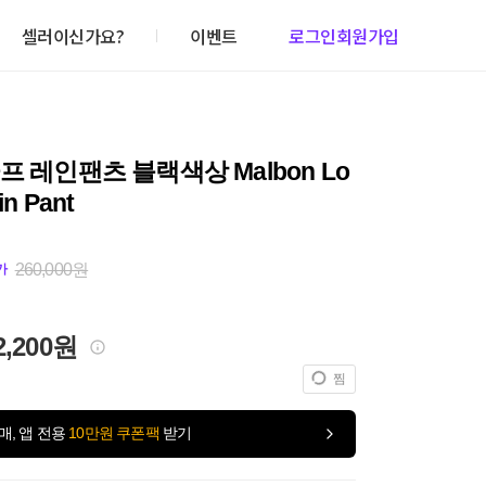
셀러이신가요?
이벤트
로그인
회원가입
프 레인팬츠 블랙색상 Malbon Lo
in Pant
260,000원
가
2,200원
찜
매, 앱 전용
10만원 쿠폰팩
받기