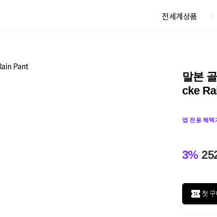
전세계상품
말본 골
cke Ra
앱 전용 혜택
3%
25
첫 구