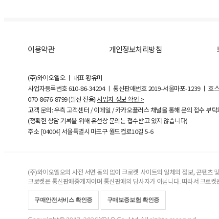
이용약관
개인정보처리방침
(주)와이오엘오 ㅣ 대표 황유미
사업자등록번호
610-86-34204
ㅣ 통신판매번호 2019-서울마포-1239 ㅣ 호
070-8676-8799 (발신 전용)
사업자 정보 확인 >
고객 문의: 우측 고객센터 / 이메일 / 카카오플러스 채널을 통해 문의 접수 부
(정확한 상담 기록을 위해 유선상 문의는 접수받고 있지 않습니다)
주소 [
04004
] 서울특별시 마포구 월드컵로10길
5-6
(주)와이오엘오의 사전 서면 동의 없이 크로켓 사이트의 일체의 정보, 콘텐츠 및 
크로켓은 통신판매중개자이며 통신판매의 당사자가 아닙니다. 따라서 크로켓은
구매안전서비스 확인증
구매보증보험 확인증