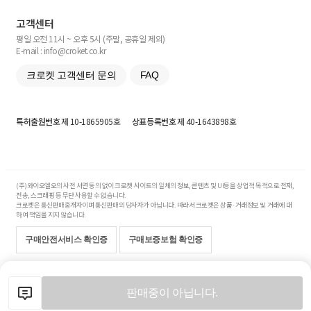
고객센터
평일 오전 11시 ~ 오후 5시 (주말, 공휴일 제외)
E-mail : info@croket.co.kr
크로켓 고객센터 문의
FAQ
특허출원번호
제 10-1865905호
상표등록번호
제 40-1643898호
(주)와이오엘오의 사전 서면 동의 없이 크로켓 사이트의 일체의 정보, 콘텐츠 및 UI등을 상업적 목적으로 전재,
전송, 스크래핑 등 무단 사용할 수 없습니다.
크로켓은 통신판매중개자이며 통신판매의 당사자가 아닙니다. 따라서 크로켓은 상품·거래정보 및 거래에 대
하여 책임을 지지 않습니다.
구매안전서비스 확인증
구매보증보험 확인증
Copyright© 2017-2026 YOLO Co, Ltd. All rights reserved.
판매중이 아닙니다.