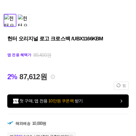
헌터 오리지널 로고 크로스백 /UBX1166KBM
89,400원
앱 전용 혜택가
2%
87,612원
찜
첫 구매, 앱 전용
10만원 쿠폰팩
받기
해외배송
10,000원