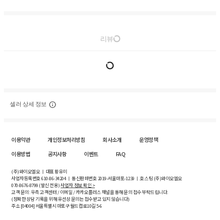
리뷰
셀러 상세 정보
이용약관
개인정보처리방침
회사소개
운영정책
이용방법
공지사항
이벤트
FAQ
(주)와이오엘오 ㅣ 대표 황유미
사업자등록번호
610-86-34204
ㅣ 통신판매번호 2019-서울마포-1239 ㅣ 호스팅 (주)와이오엘오
070-8676-8799 (발신 전용)
사업자 정보 확인 >
고객 문의: 우측 고객센터 / 이메일 / 카카오플러스 채널을 통해 문의 접수 부탁드립니다.
(정확한 상담 기록을 위해 유선상 문의는 접수받고 있지 않습니다)
주소 [
04004
] 서울특별시 마포구 월드컵로10길
5-6