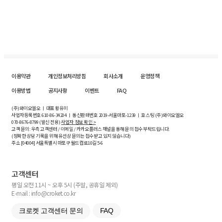
이용약관
개인정보처리방침
회사소개
운영정책
이용방법
공지사항
이벤트
FAQ
(주)와이오엘오 ㅣ 대표 황유미
사업자등록번호
610-86-34204
ㅣ 통신판매번호 2019-서울마포-1239 ㅣ 호스팅 (주)와이오엘오
070-8676-8799 (발신 전용)
사업자 정보 확인 >
고객 문의: 우측 고객센터 / 이메일 / 카카오플러스 채널을 통해 문의 접수 부탁드립니다.
(정확한 상담 기록을 위해 유선상 문의는 접수받고 있지 않습니다)
주소 [
04004
] 서울특별시 마포구 월드컵로10길
5-6
고객센터
평일 오전 11시 ~ 오후 5시 (주말, 공휴일 제외)
E-mail : info@croket.co.kr
크로켓 고객센터 문의
FAQ