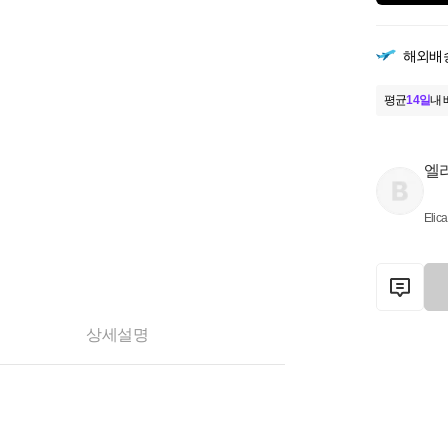
해외배
평균
14일
내 
엘
Elica
상세설명