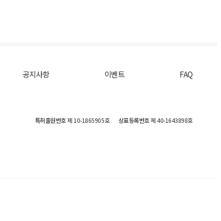
공지사항
이벤트
FAQ
특허출원번호
제 10-1865905호
상표등록번호
제 40-1643898호