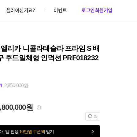
셀러이신가요?
이벤트
로그인
회원가입
 엘리카 니콜라테슬라 프라임 S 배
구 후드일체형 인덕션 PRF018232
2,850,000원
가
,800,000원
찜
매, 앱 전용
10만원 쿠폰팩
받기