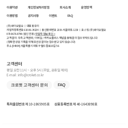
이용약관
개인정보처리방침
회사소개
운영정책
이용방법
공지사항
이벤트
FAQ
(주)와이오엘오 ㅣ 대표 황유미
사업자등록번호
610-86-34204
ㅣ 통신판매번호 2019-서울마포-1239 ㅣ 호스팅 (주)와이오엘오
070-8676-8799 (발신 전용)
사업자 정보 확인 >
고객 문의: 우측 고객센터 / 이메일 / 카카오플러스 채널을 통해 문의 접수 부탁드립니다.
(정확한 상담 기록을 위해 유선상 문의는 접수받고 있지 않습니다)
주소 [
04004
] 서울특별시 마포구 월드컵로10길
5-6
고객센터
평일 오전 11시 ~ 오후 5시 (주말, 공휴일 제외)
E-mail : info@croket.co.kr
크로켓 고객센터 문의
FAQ
특허출원번호
제 10-1865905호
상표등록번호
제 40-1643898호