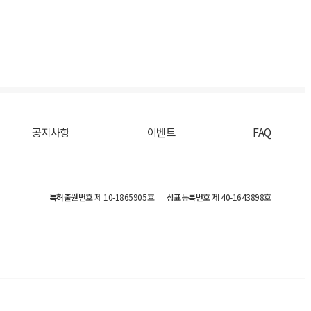
공지사항
이벤트
FAQ
특허출원번호
제 10-1865905호
상표등록번호
제 40-1643898호