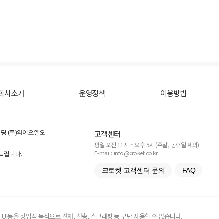
회사소개
운영정책
이용방법
스팅 (주)와이오엘오
고객센터
평일 오전 11시 ~ 오후 5시 (주말, 공휴일 제외)
E-mail : info@croket.co.kr
탁드립니다.
크로켓 고객센터 문의
FAQ
UI등을 상업적 목적으로 전재, 전송, 스크래핑 등 무단 사용할 수 없습니다.