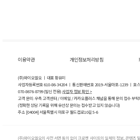
이용약관
개인정보처리방침
(주)와이오엘오 ㅣ 대표 황유미
사업자등록번호
610-86-34204
ㅣ 통신판매번호 2019-서울마포-1239 ㅣ 호
070-8676-8799 (발신 전용)
사업자 정보 확인 >
고객 문의: 우측 고객센터 / 이메일 / 카카오플러스 채널을 통해 문의 접수 부
(정확한 상담 기록을 위해 유선상 문의는 접수받고 있지 않습니다)
주소 [
04004
] 서울특별시 마포구 월드컵로10길
5-6
(주)와이오엘오의 사전 서면 동의 없이 크로켓 사이트의 일체의 정보, 콘텐츠 및 