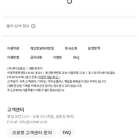
셀러 상세 정보
이용약관
개인정보처리방침
회사소개
운영정책
이용방법
공지사항
이벤트
FAQ
(주)와이오엘오 ㅣ 대표 황유미
사업자등록번호
610-86-34204
ㅣ 통신판매번호 2019-서울마포-1239 ㅣ 호스팅 (주)와이오엘오
070-8676-8799 (발신 전용)
사업자 정보 확인 >
고객 문의: 우측 고객센터 / 이메일 / 카카오플러스 채널을 통해 문의 접수 부탁드립니다.
(정확한 상담 기록을 위해 유선상 문의는 접수받고 있지 않습니다)
주소 [
04004
] 서울특별시 마포구 월드컵로10길
5-6
고객센터
평일 오전 11시 ~ 오후 5시 (주말, 공휴일 제외)
E-mail : info@croket.co.kr
크로켓 고객센터 문의
FAQ