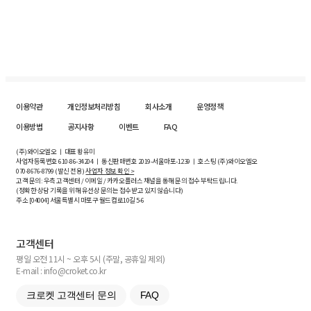
이용약관
개인정보처리방침
회사소개
운영정책
이용방법
공지사항
이벤트
FAQ
(주)와이오엘오 ㅣ 대표 황유미
사업자등록번호
610-86-34204
ㅣ 통신판매번호 2019-서울마포-1239 ㅣ 호스팅 (주)와이오엘오
070-8676-8799 (발신 전용)
사업자 정보 확인 >
고객 문의: 우측 고객센터 / 이메일 / 카카오플러스 채널을 통해 문의 접수 부탁드립니다.
(정확한 상담 기록을 위해 유선상 문의는 접수받고 있지 않습니다)
주소 [
04004
] 서울특별시 마포구 월드컵로10길
5-6
고객센터
평일 오전 11시 ~ 오후 5시 (주말, 공휴일 제외)
E-mail : info@croket.co.kr
크로켓 고객센터 문의
FAQ