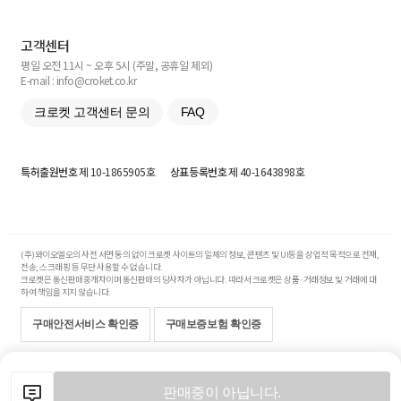
고객센터
평일 오전 11시 ~ 오후 5시 (주말, 공휴일 제외)
E-mail : info@croket.co.kr
크로켓 고객센터 문의
FAQ
특허출원번호
제 10-1865905호
상표등록번호
제 40-1643898호
(주)와이오엘오의 사전 서면 동의 없이 크로켓 사이트의 일체의 정보, 콘텐츠 및 UI등을 상업적 목적으로 전재,
전송, 스크래핑 등 무단 사용할 수 없습니다.
크로켓은 통신판매중개자이며 통신판매의 당사자가 아닙니다. 따라서 크로켓은 상품·거래정보 및 거래에 대
하여 책임을 지지 않습니다.
구매안전서비스 확인증
구매보증보험 확인증
Copyright© 2017-2026 YOLO Co, Ltd. All rights reserved.
판매중이 아닙니다.