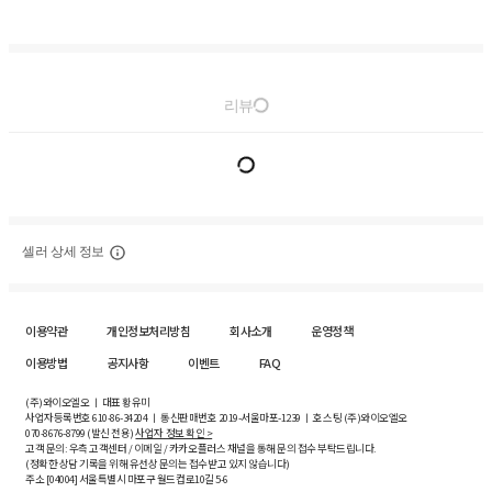
리뷰
셀러 상세 정보
이용약관
개인정보처리방침
회사소개
운영정책
이용방법
공지사항
이벤트
FAQ
(주)와이오엘오 ㅣ 대표 황유미
사업자등록번호
610-86-34204
ㅣ 통신판매번호 2019-서울마포-1239 ㅣ 호스팅 (주)와이오엘오
070-8676-8799 (발신 전용)
사업자 정보 확인 >
고객 문의: 우측 고객센터 / 이메일 / 카카오플러스 채널을 통해 문의 접수 부탁드립니다.
(정확한 상담 기록을 위해 유선상 문의는 접수받고 있지 않습니다)
주소 [
04004
] 서울특별시 마포구 월드컵로10길
5-6