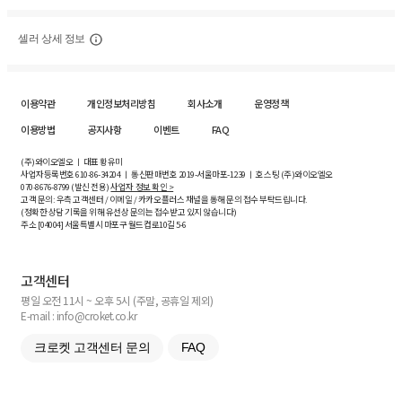
셀러 상세 정보
이용약관
개인정보처리방침
회사소개
운영정책
이용방법
공지사항
이벤트
FAQ
(주)와이오엘오 ㅣ 대표 황유미
사업자등록번호
610-86-34204
ㅣ 통신판매번호 2019-서울마포-1239 ㅣ 호스팅 (주)와이오엘오
070-8676-8799 (발신 전용)
사업자 정보 확인 >
고객 문의: 우측 고객센터 / 이메일 / 카카오플러스 채널을 통해 문의 접수 부탁드립니다.
(정확한 상담 기록을 위해 유선상 문의는 접수받고 있지 않습니다)
주소 [
04004
] 서울특별시 마포구 월드컵로10길
5-6
고객센터
평일 오전 11시 ~ 오후 5시 (주말, 공휴일 제외)
E-mail : info@croket.co.kr
크로켓 고객센터 문의
FAQ