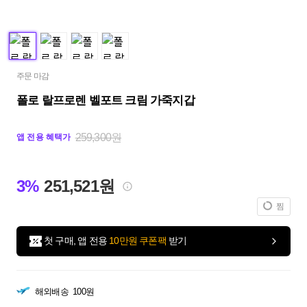
주문 마감
폴로 랄프로렌 벨포트 크림 가죽지갑
259,300원
앱 전용 혜택가
3%
251,521원
찜
첫 구매, 앱 전용
10만원 쿠폰팩
받기
해외배송
100원