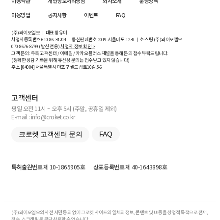
이용약관
개인정보처리방침
회사소개
운영정책
이용방법
공지사항
이벤트
FAQ
(주)와이오엘오 ㅣ 대표 황유미
사업자등록번호
610-86-34204
ㅣ 통신판매번호 2019-서울마포-1239 ㅣ 호스팅 (주)와이오엘오
070-8676-8799 (발신 전용)
사업자 정보 확인 >
고객 문의: 우측 고객센터 / 이메일 / 카카오플러스 채널을 통해 문의 접수 부탁드립니다.
(정확한 상담 기록을 위해 유선상 문의는 접수받고 있지 않습니다)
주소 [
04004
] 서울특별시 마포구 월드컵로10길
5-6
고객센터
평일 오전 11시 ~ 오후 5시 (주말, 공휴일 제외)
E-mail : info@croket.co.kr
크로켓 고객센터 문의
FAQ
특허출원번호
제 10-1865905호
상표등록번호
제 40-1643898호
(주)와이오엘오의 사전 서면 동의 없이 크로켓 사이트의 일체의 정보, 콘텐츠 및 UI등을 상업적 목적으로 전재,
전송, 스크래핑 등 무단 사용할 수 없습니다.