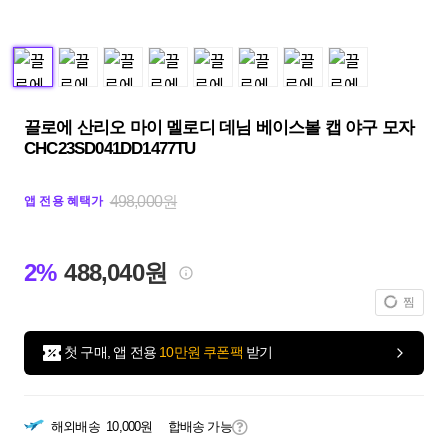
끌로에 산리오 마이 멜로디 데님 베이스볼 캡 야구 모자
CHC23SD041DD1477TU
498,000원
앱 전용 혜택가
2%
488,040원
찜
첫 구매, 앱 전용
10만원 쿠폰팩
받기
해외배송
10,000원
합배송 가능