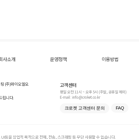
회사소개
운영정책
이용방법
스팅 (주)와이오엘오
고객센터
평일 오전 11시 ~ 오후 5시 (주말, 공휴일 제외)
E-mail : info@croket.co.kr
탁드립니다.
크로켓 고객센터 문의
FAQ
UI등을 상업적 목적으로 전재, 전송, 스크래핑 등 무단 사용할 수 없습니다.