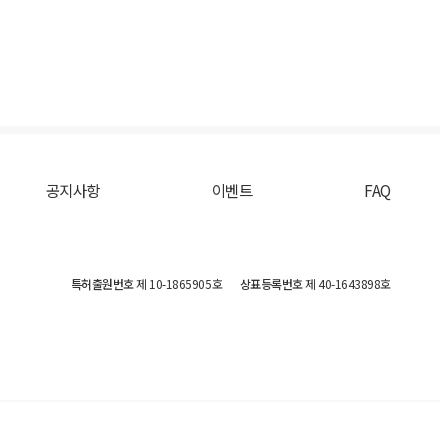
공지사항
이벤트
FAQ
특허출원번호
제 10-1865905호
상표등록번호
제 40-1643898호