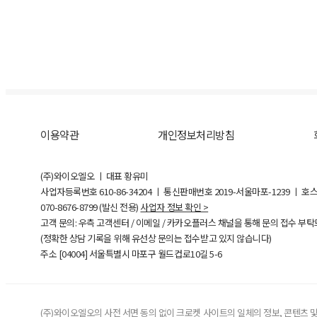
이용약관
개인정보처리방침
(주)와이오엘오 ㅣ 대표 황유미
사업자등록번호
610-86-34204
ㅣ 통신판매번호 2019-서울마포-1239 ㅣ 호
070-8676-8799 (발신 전용)
사업자 정보 확인 >
고객 문의: 우측 고객센터 / 이메일 / 카카오플러스 채널을 통해 문의 접수 부
(정확한 상담 기록을 위해 유선상 문의는 접수받고 있지 않습니다)
주소 [
04004
] 서울특별시 마포구 월드컵로10길
5-6
(주)와이오엘오의 사전 서면 동의 없이 크로켓 사이트의 일체의 정보, 콘텐츠 및 