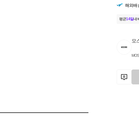
해외배
평균
14일
내 
모
MOS