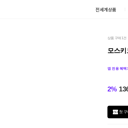
전세계상품
상품 구매 1건
모스키
앱 전용 혜택
2%
13
첫 구