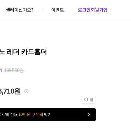
셀러이신가요?
이벤트
로그인
회원가입
노 레더 카드홀더
139,500원
가
6,710원
찜
매, 앱 전용
10만원 쿠폰팩
받기