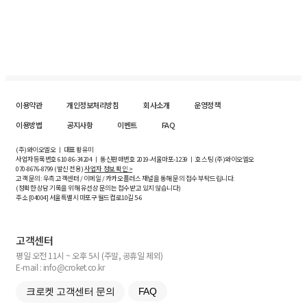
이용약관
개인정보처리방침
회사소개
운영정책
이용방법
공지사항
이벤트
FAQ
(주)와이오엘오 ㅣ 대표 황유미
사업자등록번호
610-86-34204
ㅣ 통신판매번호 2019-서울마포-1239 ㅣ 호스팅 (주)와이오엘오
070-8676-8799 (발신 전용)
사업자 정보 확인 >
고객 문의: 우측 고객센터 / 이메일 / 카카오플러스 채널을 통해 문의 접수 부탁드립니다.
(정확한 상담 기록을 위해 유선상 문의는 접수받고 있지 않습니다)
주소 [
04004
] 서울특별시 마포구 월드컵로10길
5-6
고객센터
평일 오전 11시 ~ 오후 5시 (주말, 공휴일 제외)
E-mail : info@croket.co.kr
크로켓 고객센터 문의
FAQ