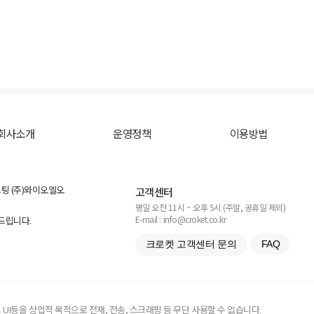
회사소개
운영정책
이용방법
스팅 (주)와이오엘오
고객센터
평일 오전 11시 ~ 오후 5시 (주말, 공휴일 제외)
E-mail : info@croket.co.kr
탁드립니다.
크로켓 고객센터 문의
FAQ
UI등을 상업적 목적으로 전재, 전송, 스크래핑 등 무단 사용할 수 없습니다.