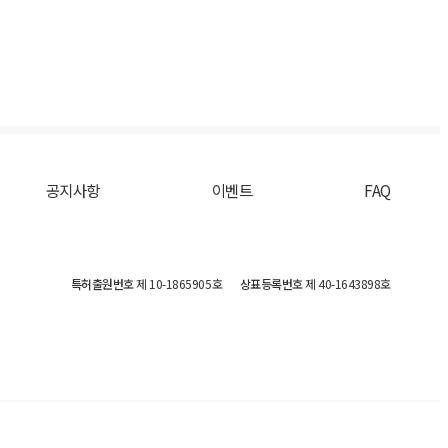
공지사항
이벤트
FAQ
특허출원번호
제 10-1865905호
상표등록번호
제 40-1643898호