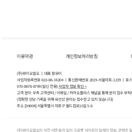
이용약관
개인정보처리방침
(주)와이오엘오 ㅣ 대표 황유미
사업자등록번호
610-86-34204
ㅣ 통신판매번호 2019-서울마포-1239 ㅣ 호
070-8676-8799 (발신 전용)
사업자 정보 확인 >
고객 문의: 우측 고객센터 / 이메일 / 카카오플러스 채널을 통해 문의 접수 부
(정확한 상담 기록을 위해 유선상 문의는 접수받고 있지 않습니다)
주소 [
04004
] 서울특별시 마포구 월드컵로10길
5-6
(주)와이오엘오의 사전 서면 동의 없이 크로켓 사이트의 일체의 정보, 콘텐츠 및 