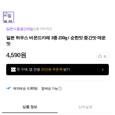
일본식품결산세일
상품 구매 31건
일본 하우스 바몬드카레 3종 230g / 순한맛 중간맛 매운
맛
4,590원
찜
첫 구매, 앱 전용
10만원 쿠폰팩
받기
해외배송
6,900원
합배송 가능
상품 정보
상세설명