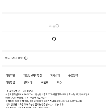
리뷰
셀러 상세 정보
이용약관
개인정보처리방침
회사소개
운영정책
이용방법
공지사항
이벤트
FAQ
(주)와이오엘오 ㅣ 대표 황유미
사업자등록번호
610-86-34204
ㅣ 통신판매번호 2019-서울마포-1239 ㅣ 호스팅 (주)와이오엘오
070-8676-8799 (발신 전용)
사업자 정보 확인 >
고객 문의: 우측 고객센터 / 이메일 / 카카오플러스 채널을 통해 문의 접수 부탁드립니다.
(정확한 상담 기록을 위해 유선상 문의는 접수받고 있지 않습니다)
주소 [
04004
] 서울특별시 마포구 월드컵로10길
5-6