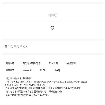
리뷰
셀러 상세 정보
이용약관
개인정보처리방침
회사소개
운영정책
이용방법
공지사항
이벤트
FAQ
(주)와이오엘오 ㅣ 대표 황유미
사업자등록번호
610-86-34204
ㅣ 통신판매번호 2019-서울마포-1239 ㅣ 호스팅 (주)와이오엘오
070-8676-8799 (발신 전용)
사업자 정보 확인 >
고객 문의: 우측 고객센터 / 이메일 / 카카오플러스 채널을 통해 문의 접수 부탁드립니다.
(정확한 상담 기록을 위해 유선상 문의는 접수받고 있지 않습니다)
주소 [
04004
] 서울특별시 마포구 월드컵로10길
5-6