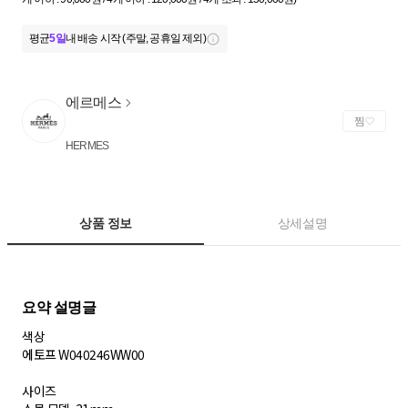
평균
5일
내 배송 시작 (주말, 공휴일 제외)
에르메스
찜
HERMES
상품 정보
상세설명
색상
에토프 W040246WW00
사이즈