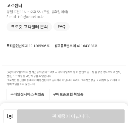
고객센터
평일 오전 11시 ~ 오후 5시 (주말, 공휴일 제외)
E-mail : info@croket.co.kr
크로켓 고객센터 문의
FAQ
특허출원번호
제 10-1865905호
상표등록번호
제 40-1643898호
(주)와이오엘오의 사전 서면 동의 없이 크로켓 사이트의 일체의 정보, 콘텐츠 및 UI등을 상업적 목적으로 전재,
전송, 스크래핑 등 무단 사용할 수 없습니다.
크로켓은 통신판매중개자이며 통신판매의 당사자가 아닙니다. 따라서 크로켓은 상품·거래정보 및 거래에 대
하여 책임을 지지 않습니다.
구매안전서비스 확인증
구매보증보험 확인증
Copyright© 2017-2026 YOLO Co, Ltd. All rights reserved.
판매중이 아닙니다.