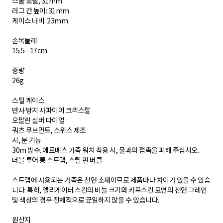
스몰 모델, 31mm
러그 간 높이: 31mm
케이스 너비: 23mm
손목둘레
15.5 - 17cm
중량
26g
스틸 케이스
반사 방지 사파이어 크리스탈
오팔린 실버 다이얼
쿼츠 무브먼트, 스위스 제조
시, 분 기능
30m 방수. 에르메스 가죽 워치 착용 시, 물과의 접촉을 피해 주십시오.
더블 투어 롱 스트랩, 스틸 핀 버클
스트랩에 사용되는 가죽은 천연 소재이므로 제품마다 차이가 있을 수 있습
니다. 특히, 엘리게이터 스킨의 비늘 크기와 카프스킨 표면의 천연 그레인
및 색상의 경우 전체적으로 균일하지 않을 수 있습니다.
원산지