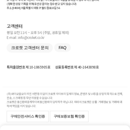
(정확한 상담 기록을 위해 유선상 문의는 접수받고 있지 않습니다)
주소 [
04004
] 서울특별시 마포구 월드컵로10길
5-6
고객센터
평일 오전 11시 ~ 오후 5시 (주말, 공휴일 제외)
E-mail : info@croket.co.kr
크로켓 고객센터 문의
FAQ
특허출원번호
제 10-1865905호
상표등록번호
제 40-1643898호
(주)와이오엘오의 사전 서면 동의 없이 크로켓 사이트의 일체의 정보, 콘텐츠 및 UI등을 상업적 목적으로 전재,
전송, 스크래핑 등 무단 사용할 수 없습니다.
크로켓은 통신판매중개자이며 통신판매의 당사자가 아닙니다. 따라서 크로켓은 상품·거래정보 및 거래에 대
하여 책임을 지지 않습니다.
구매안전서비스 확인증
구매보증보험 확인증