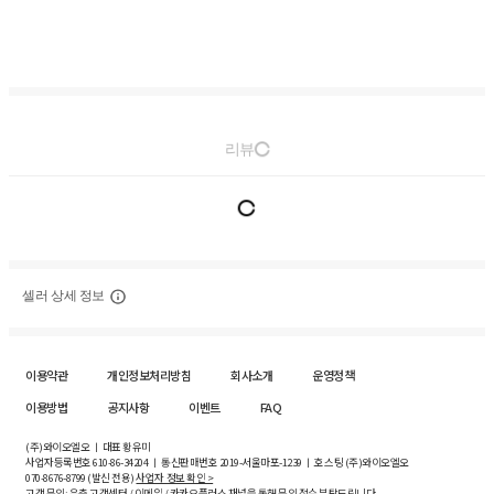
리뷰
셀러 상세 정보
이용약관
개인정보처리방침
회사소개
운영정책
이용방법
공지사항
이벤트
FAQ
(주)와이오엘오 ㅣ 대표 황유미
사업자등록번호
610-86-34204
ㅣ 통신판매번호 2019-서울마포-1239 ㅣ 호스팅 (주)와이오엘오
070-8676-8799 (발신 전용)
사업자 정보 확인 >
고객 문의: 우측 고객센터 / 이메일 / 카카오플러스 채널을 통해 문의 접수 부탁드립니다.