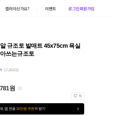
셀러이신가요?
이벤트
로그인
회원가입
알 규조토 발매트 45x75cm 욕실
빨아쓰는규조토
17,300원
가
,781원
찜
매, 앱 전용
10만원 쿠폰팩
받기