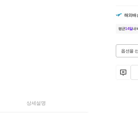
해외배
평균
14일
내 
옵션을 
상세설명