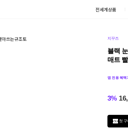
전세계상품
지꾸즈
블랙 눈
매트 
앱 전용 혜택
3%
16
첫 구