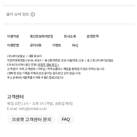
셀러 상세 정보
이용약관
개인정보처리방침
회사소개
운영정책
이용방법
공지사항
이벤트
FAQ
(주)와이오엘오 ㅣ 대표 황유미
사업자등록번호
610-86-34204
ㅣ 통신판매번호 2019-서울마포-1239 ㅣ 호스팅 (주)와이오엘오
070-8676-8799 (발신 전용)
사업자 정보 확인 >
고객 문의: 우측 고객센터 / 이메일 / 카카오플러스 채널을 통해 문의 접수 부탁드립니다.
(정확한 상담 기록을 위해 유선상 문의는 접수받고 있지 않습니다)
주소 [
04004
] 서울특별시 마포구 월드컵로10길
5-6
고객센터
평일 오전 11시 ~ 오후 5시 (주말, 공휴일 제외)
E-mail : info@croket.co.kr
크로켓 고객센터 문의
FAQ