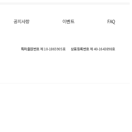
공지사항
이벤트
FAQ
특허출원번호
제 10-1865905호
상표등록번호
제 40-1643898호