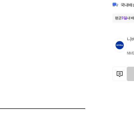
국내배
평균
3일
내 배
니
NIV