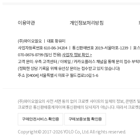
이용약관
개인정보처리방침
(주)와이오엘오 ㅣ 대표 황유미
사업자등록번호
610-86-34204
ㅣ 통신판매번호 2019-서울마포-1239 ㅣ 호
070-8676-8799 (발신 전용)
사업자 정보 확인 >
고객 문의: 우측 고객센터 / 이메일 / 카카오플러스 채널을 통해 문의 접수 부
(정확한 상담 기록을 위해 유선상 문의는 접수받고 있지 않습니다)
주소 [
04004
] 서울특별시 마포구 월드컵로10길
5-6
(주)와이오엘오의 사전 서면 동의 없이 크로켓 사이트의 일체의 정보, 콘텐츠 및 
크로켓은 통신판매중개자이며 통신판매의 당사자가 아닙니다. 따라서 크로켓은
구매안전서비스 확인증
구매보증보험 확인증
Copyright© 2017-2026 YOLO Co, Ltd. All rights reserved.