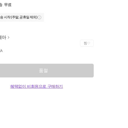
송
무료
송 시작 (주말, 공휴일 제외)
베아
찜
EA
품절
혜택없이 비회원으로 구매하기