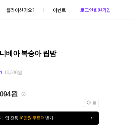
셀러이신가요?
이벤트
로그인
회원가입
건
A 니베아 복숭아 립밤
10,300원
가
,094원
찜
매, 앱 전용
10만원 쿠폰팩
받기