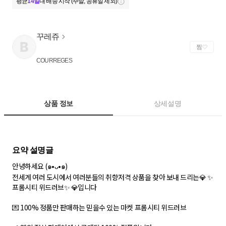
평균
14일
내 배송 시작 (주말, 공휴일 제외)
꾸레쥬
찜
COURREGES
상품 정보
상세설명
안녕하세요 (๑•ᴗ•๑)
전세계 여러 도시에서 여러분들의 취향저격 상품을 찾아 보내 드리는💎 ✨
프롬시티 위드러브✨ 💎입니다
💌 100% 정품만 판매하는 믿을수 있는 마켓 프롬시티 위드러브