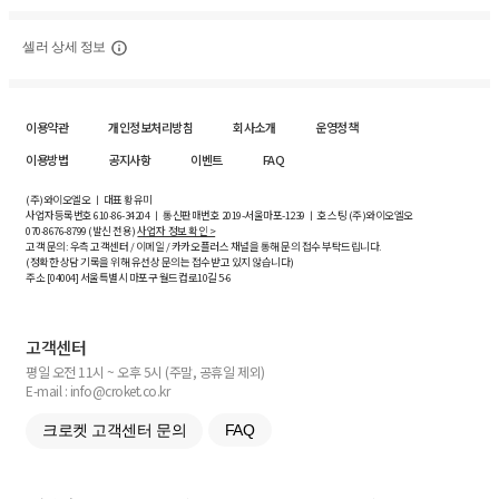
셀러 상세 정보
이용약관
개인정보처리방침
회사소개
운영정책
이용방법
공지사항
이벤트
FAQ
(주)와이오엘오 ㅣ 대표 황유미
사업자등록번호
610-86-34204
ㅣ 통신판매번호 2019-서울마포-1239 ㅣ 호스팅 (주)와이오엘오
070-8676-8799 (발신 전용)
사업자 정보 확인 >
고객 문의: 우측 고객센터 / 이메일 / 카카오플러스 채널을 통해 문의 접수 부탁드립니다.
(정확한 상담 기록을 위해 유선상 문의는 접수받고 있지 않습니다)
주소 [
04004
] 서울특별시 마포구 월드컵로10길
5-6
고객센터
평일 오전 11시 ~ 오후 5시 (주말, 공휴일 제외)
E-mail : info@croket.co.kr
크로켓 고객센터 문의
FAQ