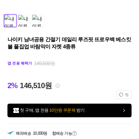
나이키 남녀공용 간절기 데일리 루즈핏 뜨로우백 베스킷
볼 풀집업 바람막이 자켓 4종류
149,500원
앱 전용 혜택가
2%
146,510원
찜
첫 구매, 앱 전용
10만원 쿠폰팩
받기
해외배송
10,000원
합배송 가능