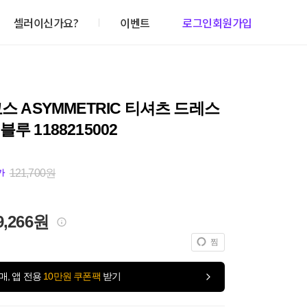
셀러이신가요?
이벤트
로그인
회원가입
코스 ASYMMETRIC 티셔츠 드레스
루 1188215002
121,700원
가
9,266원
찜
매, 앱 전용
10만원 쿠폰팩
받기