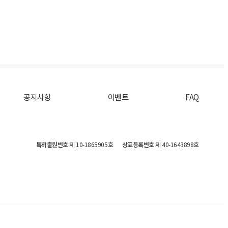
공지사항
이벤트
FAQ
특허출원번호
제 10-1865905호
상표등록번호
제 40-1643898호