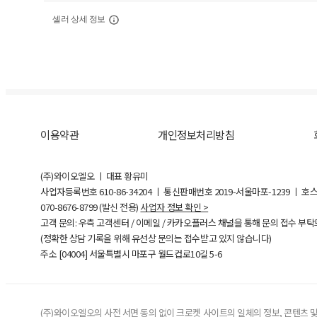
셀러 상세 정보
이용약관
개인정보처리방침
(주)와이오엘오 ㅣ 대표 황유미
사업자등록번호
610-86-34204
ㅣ 통신판매번호 2019-서울마포-1239 ㅣ 호
070-8676-8799 (발신 전용)
사업자 정보 확인 >
고객 문의: 우측 고객센터 / 이메일 / 카카오플러스 채널을 통해 문의 접수 부
(정확한 상담 기록을 위해 유선상 문의는 접수받고 있지 않습니다)
주소 [
04004
] 서울특별시 마포구 월드컵로10길
5-6
(주)와이오엘오의 사전 서면 동의 없이 크로켓 사이트의 일체의 정보, 콘텐츠 및 