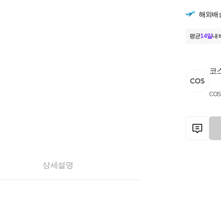
해외배
평균
14일
내 
코
COS
상세설명