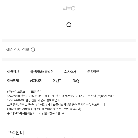
리뷰
셀러 상세 정보
이용약관
개인정보처리방침
회사소개
운영정책
이용방법
공지사항
이벤트
FAQ
(주)와이오엘오 ㅣ 대표 황유미
사업자등록번호
610-86-34204
ㅣ 통신판매번호 2019-서울마포-1239 ㅣ 호스팅 (주)와이오엘오
070-8676-8799 (발신 전용)
사업자 정보 확인 >
고객 문의: 우측 고객센터 / 이메일 / 카카오플러스 채널을 통해 문의 접수 부탁드립니다.
(정확한 상담 기록을 위해 유선상 문의는 접수받고 있지 않습니다)
주소 [
04004
] 서울특별시 마포구 월드컵로10길
5-6
고객센터