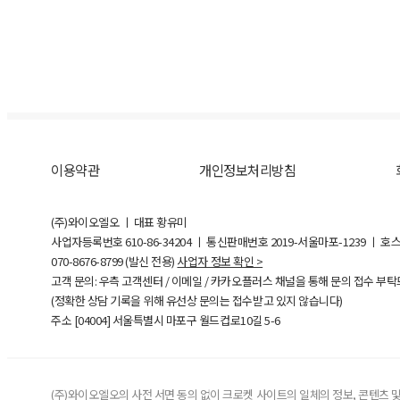
이용약관
개인정보처리방침
(주)와이오엘오 ㅣ 대표 황유미
사업자등록번호
610-86-34204
ㅣ 통신판매번호 2019-서울마포-1239 ㅣ 호
070-8676-8799 (발신 전용)
사업자 정보 확인 >
고객 문의: 우측 고객센터 / 이메일 / 카카오플러스 채널을 통해 문의 접수 부
(정확한 상담 기록을 위해 유선상 문의는 접수받고 있지 않습니다)
주소 [
04004
] 서울특별시 마포구 월드컵로10길
5-6
(주)와이오엘오의 사전 서면 동의 없이 크로켓 사이트의 일체의 정보, 콘텐츠 및 