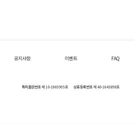
공지사항
이벤트
FAQ
특허출원번호
제 10-1865905호
상표등록번호
제 40-1643898호