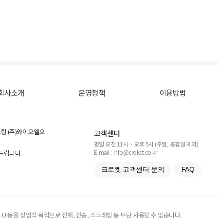
회사소개
운영정책
이용방법
스팅 (주)와이오엘오
고객센터
평일 오전 11시 ~ 오후 5시 (주말, 공휴일 제외)
E-mail : info@croket.co.kr
탁드립니다.
크로켓 고객센터 문의
FAQ
UI등을 상업적 목적으로 전재, 전송, 스크래핑 등 무단 사용할 수 없습니다.