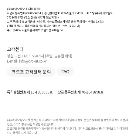
(주)와이오엘오 ㅣ 대표 황유미
사업자등록번호
610-86-34204
ㅣ 통신판매번호 2019-서울마포-1239 ㅣ 호스팅 (주)와이오엘오
070-8676-8799 (발신 전용)
사업자 정보 확인 >
고객 문의: 우측 고객센터 / 이메일 / 카카오플러스 채널을 통해 문의 접수 부탁드립니다.
(정확한 상담 기록을 위해 유선상 문의는 접수받고 있지 않습니다)
주소 [
04004
] 서울특별시 마포구 월드컵로10길
5-6
고객센터
평일 오전 11시 ~ 오후 5시 (주말, 공휴일 제외)
E-mail : info@croket.co.kr
크로켓 고객센터 문의
FAQ
특허출원번호
제 10-1865905호
상표등록번호
제 40-1643898호
(주)와이오엘오의 사전 서면 동의 없이 크로켓 사이트의 일체의 정보, 콘텐츠 및 UI등을 상업적 목적으로 전재,
전송, 스크래핑 등 무단 사용할 수 없습니다.
크로켓은 통신판매중개자이며 통신판매의 당사자가 아닙니다. 따라서 크로켓은 상품·거래정보 및 거래에 대
하여 책임을 지지 않습니다.