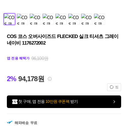
COS 코스 오버사이즈드 FLECKED 실크 티셔츠 그레이
네이비 1176272002
96,100원
앱 전용 혜택가
2%
94,178원
찜
첫 구매, 앱 전용
10만원 쿠폰팩
받기
해외배송
무료