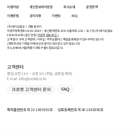
이용약관
개인정보처리방침
회사소개
운영정책
이용방법
공지사항
이벤트
FAQ
(주)와이오엘오 ㅣ 대표 황유미
사업자등록번호
610-86-34204
ㅣ 통신판매번호 2019-서울마포-1239 ㅣ 호스팅 (주)와이오엘오
070-8676-8799 (발신 전용)
사업자 정보 확인 >
고객 문의: 우측 고객센터 / 이메일 / 카카오플러스 채널을 통해 문의 접수 부탁드립니다.
(정확한 상담 기록을 위해 유선상 문의는 접수받고 있지 않습니다)
주소 [
04004
] 서울특별시 마포구 월드컵로10길
5-6
고객센터
평일 오전 11시 ~ 오후 5시 (주말, 공휴일 제외)
E-mail : info@croket.co.kr
크로켓 고객센터 문의
FAQ
특허출원번호
제 10-1865905호
상표등록번호
제 40-1643898호