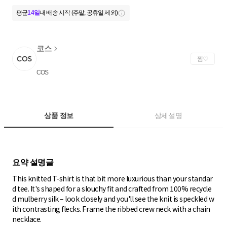
평균
14일
내 배송 시작 (주말, 공휴일 제외)
코스
찜
COS
상품 정보
상세설명
This knitted T-shirt is that bit more luxurious than your standar
d tee. It's shaped for a slouchy fit and crafted from 100% recycle
d mulberry silk – look closely and you'll see the knit is speckled w
ith contrasting flecks. Frame the ribbed crew neck with a chain
necklace.